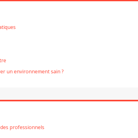
atiques
tre
surer un environnement sain ?
à des professionnels