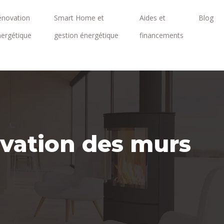
énovation
Smart Home et
Aides et
Blog
nergétique
gestion énergétique
financements
vation des murs