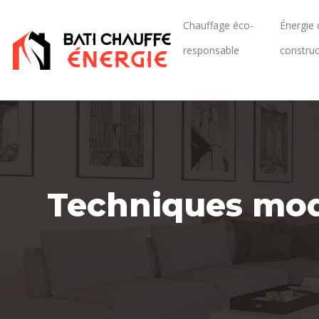
Chauffage éco-
Énergie 
responsable
construc
Techniques mod