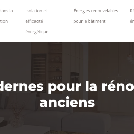
dans la
Isolation et
Énergies renouvelables
R
tion
efficacité
pour le bâtiment
é
énergétique
ernes pour la réno
anciens