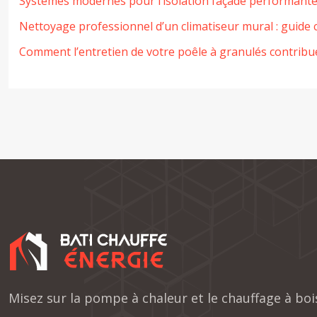
Systèmes modernes pour l’isolation façade performant
Nettoyage professionnel d’un climatiseur mural : guide
Comment l’entretien de votre poêle à granulés contribue-t
Misez sur la pompe à chaleur et le chauffage à bo